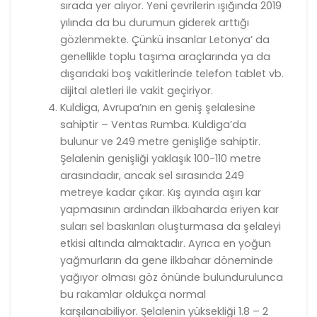
sırada yer alıyor. Yeni çevrilerin ışığında 2019
yılında da bu durumun giderek arttığı
gözlenmekte. Çünkü insanlar Letonya’ da
genellikle toplu taşıma araçlarında ya da
dışarıdaki boş vakitlerinde telefon tablet vb.
dijital aletleri ile vakit geçiriyor.
Kuldiga, Avrupa’nın en geniş şelalesine
sahiptir – Ventas Rumba. Kuldiga’da
bulunur ve 249 metre genişliğe sahiptir.
Şelalenin genişliği yaklaşık 100-110 metre
arasındadır, ancak sel sırasında 249
metreye kadar çıkar. Kış ayında aşırı kar
yapmasının ardından ilkbaharda eriyen kar
suları sel baskınları oluşturmasa da şelaleyi
etkisi altında almaktadır. Ayrıca en yoğun
yağmurların da gene ilkbahar döneminde
yağıyor olması göz önünde bulundurulunca
bu rakamlar oldukça normal
karşılanabiliyor. Şelalenin yüksekliği 1.8 – 2