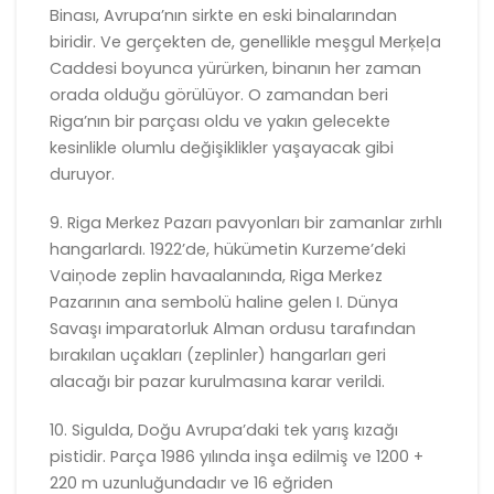
Binası, Avrupa’nın sirkte en eski binalarından
biridir. Ve gerçekten de, genellikle meşgul Merķeļa
Caddesi boyunca yürürken, binanın her zaman
orada olduğu görülüyor. O zamandan beri
Riga’nın bir parçası oldu ve yakın gelecekte
kesinlikle olumlu değişiklikler yaşayacak gibi
duruyor.
9. Riga Merkez Pazarı pavyonları bir zamanlar zırhlı
hangarlardı. 1922’de, hükümetin Kurzeme’deki
Vaiņode zeplin havaalanında, Riga Merkez
Pazarının ana sembolü haline gelen I. Dünya
Savaşı imparatorluk Alman ordusu tarafından
bırakılan uçakları (zeplinler) hangarları geri
alacağı bir pazar kurulmasına karar verildi.
10. Sigulda, Doğu Avrupa’daki tek yarış kızağı
pistidir. Parça 1986 yılında inşa edilmiş ve 1200 +
220 m uzunluğundadır ve 16 eğriden