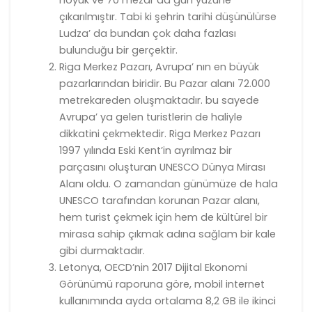
höyük ve 70 mezar da gün yüzüne
çıkarılmıştır. Tabi ki şehrin tarihi düşünülürse
Ludza’ da bundan çok daha fazlası
bulunduğu bir gerçektir.
Riga Merkez Pazarı, Avrupa’ nın en büyük
pazarlarından biridir. Bu Pazar alanı 72.000
metrekareden oluşmaktadır. bu sayede
Avrupa’ ya gelen turistlerin de haliyle
dikkatini çekmektedir. Riga Merkez Pazarı
1997 yılında Eski Kent’in ayrılmaz bir
parçasını oluşturan UNESCO Dünya Mirası
Alanı oldu. O zamandan günümüze de hala
UNESCO tarafından korunan Pazar alanı,
hem turist çekmek için hem de kültürel bir
mirasa sahip çıkmak adına sağlam bir kale
gibi durmaktadır.
Letonya, OECD’nin 2017 Dijital Ekonomi
Görünümü raporuna göre, mobil internet
kullanımında ayda ortalama 8,2 GB ile ikinci