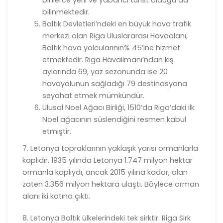
binlerce yerli ve yabancı turist olduğu da
bilinmektedir.
Baltık Devletleri’ndeki en büyük hava trafik
merkezi olan Riga Uluslararası Havaalanı,
Baltık hava yolcularının% 45’ine hizmet
etmektedir. Riga Havalimanı’ndan kış
aylarında 69, yaz sezonunda ise 20
havayolunun sağladığı 79 destinasyona
seyahat etmek mümkündür.
Ulusal Noel Ağacı Birliği, 1510’da Riga’daki ilk
Noel ağacının süslendiğini resmen kabul
etmiştir.
7. Letonya topraklarının yaklaşık yarısı ormanlarla
kaplıdır. 1935 yılında Letonya 1.747 milyon hektar
ormanla kaplıydı, ancak 2015 yılına kadar, alan
zaten 3.356 milyon hektara ulaştı. Böylece orman
alanı iki katına çıktı.
8. Letonya Baltık ülkelerindeki tek sirktir. Riga Sirk